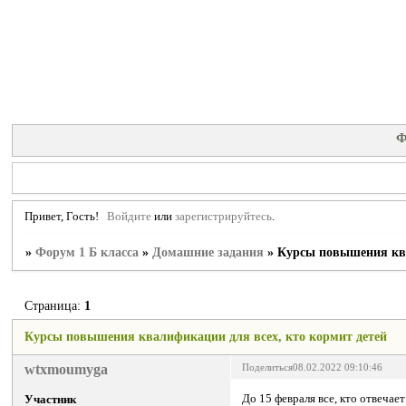
Ф
Привет, Гость!
Войдите
или
зарегистрируйтесь
.
»
Форум 1 Б класса
»
Домашние задания
»
Курсы повышения ква
Страница:
1
Курсы повышения квалификации для всех, кто кормит детей
wtxmoumyga
Поделиться
08.02.2022 09:10:46
До 15 февраля все, кто отвеча
Участник